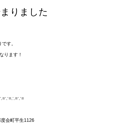
始まりました
りです。
なります！
∴=∵=∴=∵=
度会町平生1126