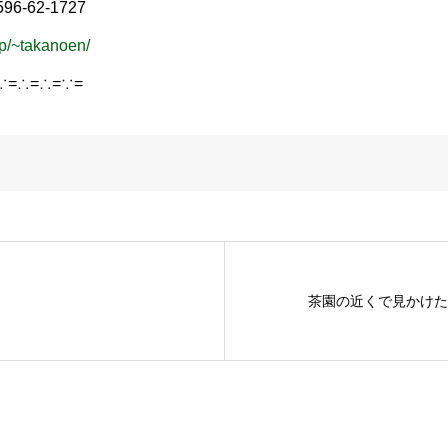
6-62-1727
jp/~takanoen/
∵=∴=∴=∵=
茶園の近くで見かけた