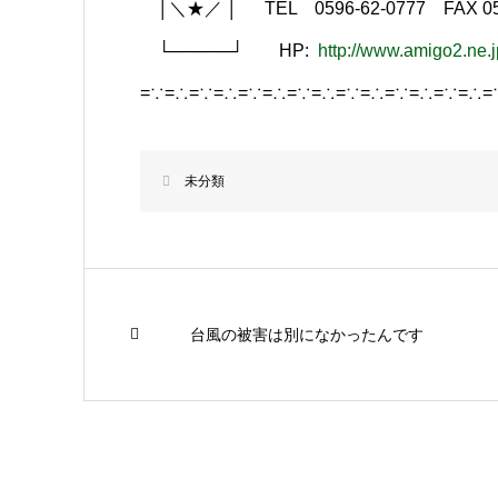
│＼★／ │ TEL 0596-62-0777 FAX 059
└─────┘ HP:
http://www.amigo2.ne.
=∵=∴=∵=∴=∵=∴=∵=∴=∵=∴=∵=∴=∵=∴=
未分類
台風の被害は別になかったんです