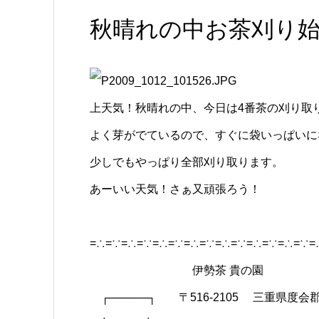
秋晴れの中お茶刈り
上天気！秋晴れの中、今日は4番茶の刈り取
よく芽がでているので、すぐに袋いっぱいに
少しでもやっぱり全部刈り取ります。
あーいい天気！さぁ又頑張ろう！
=∴=∵=∴=∵=∴=∵=∴=∵=∴=∵=∴=∵=∴=∵=
伊勢茶 貴の園
┌─────┐ 〒516-2105 三重県度会郡