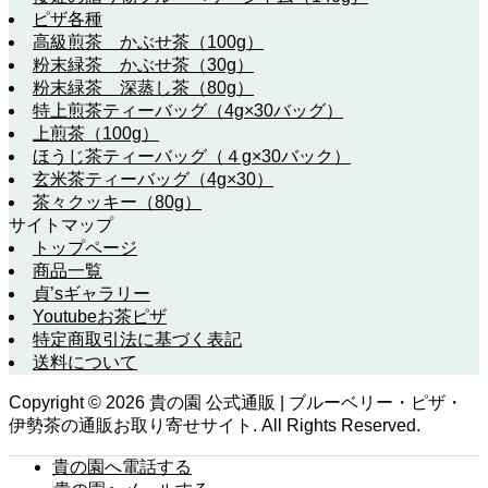
ピザ各種
高級煎茶 かぶせ茶（100g）
粉末緑茶 かぶせ茶（30g）
粉末緑茶 深蒸し茶（80g）
特上煎茶ティーバッグ（4g×30バッグ）
上煎茶（100g）
ほうじ茶ティーバッグ（４g×30バック）
玄米茶ティーバッグ（4g×30）
茶々クッキー（80g）
サイトマップ
トップページ
商品一覧
貞’sギャラリー
Youtubeお茶ピザ
特定商取引法に基づく表記
送料について
Copyright ©
2026
貴の園 公式通販 | ブルーベリー・ピザ・
伊勢茶の通販お取り寄せサイト. All Rights Reserved.
貴の園へ電話する