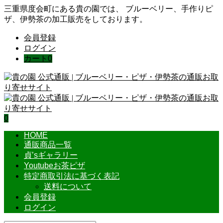
三重県度会町にある貴の園では、 ブルーベリー、手作りピ
ザ、伊勢茶の加工販売をしております。
会員登録
ログイン
カート
0
0
HOME
通販商品一覧
貞’sギャラリー
Youtubeお茶ピザ
特定商取引法に基づく表記
送料について
会員登録
ログイン