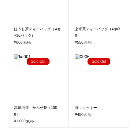
ほうじ茶ティーバッグ（４g
玄米茶ティーバッグ（4g×3
×30バック）
0）
¥600
¥550
(税別)
(税別)
Sold Out
Sold Out
高級煎茶 かぶせ茶（100
茶々クッキー
g）
¥450
(税別)
¥1,000
(税別)