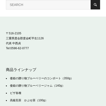
〒516-2105
三重県度会郡度会町平生1126
代表 中西貞
Tel:
0596-62-0777
商品ラインナップ
倭姫の贈り物ブルーベリーのコンポート（350g）
倭姫の贈り物ブルーベリージャム（140g）
ピザ各種
高級煎茶 かぶせ茶（100g）