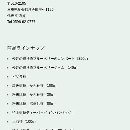
〒516-2105
三重県度会郡度会町平生1126
代表 中西貞
Tel:
0596-62-0777
商品ラインナップ
倭姫の贈り物ブルーベリーのコンポート（350g）
倭姫の贈り物ブルーベリージャム（140g）
ピザ各種
高級煎茶 かぶせ茶（100g）
粉末緑茶 かぶせ茶（30g）
粉末緑茶 深蒸し茶（80g）
特上煎茶ティーバッグ（4g×30バッグ）
上煎茶（100g）