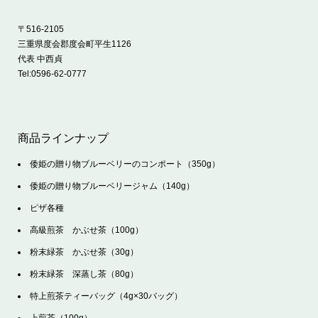
〒516-2105
三重県度会郡度会町平生1126
代表 中西貞
Tel:
0596-62-0777
商品ラインナップ
倭姫の贈り物ブルーベリーのコンポート（350g）
倭姫の贈り物ブルーベリージャム（140g）
ピザ各種
高級煎茶 かぶせ茶（100g）
粉末緑茶 かぶせ茶（30g）
粉末緑茶 深蒸し茶（80g）
特上煎茶ティーバッグ（4g×30バッグ）
上煎茶（100g）