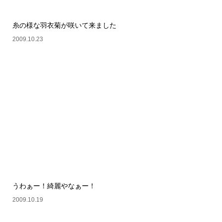
糸の様な羽衣菊が咲いて来ました
2009.10.23
うわぁー！綺麗やなぁー！
2009.10.19