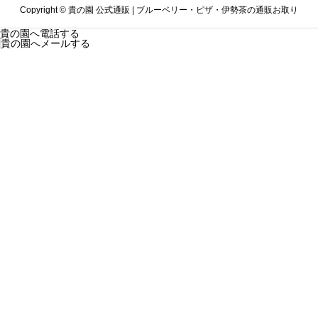
Copyright ©
貴の園 公式通販 | ブルーベリー・ピザ・伊勢茶の通販お取り
貴の園へ電話する
貴の園へメールする
寄せサイト. All Rights Reserved.