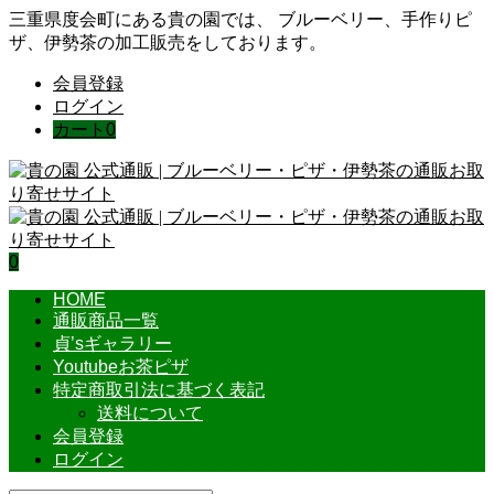
三重県度会町にある貴の園では、 ブルーベリー、手作りピ
ザ、伊勢茶の加工販売をしております。
会員登録
ログイン
カート
0
0
HOME
通販商品一覧
貞’sギャラリー
Youtubeお茶ピザ
特定商取引法に基づく表記
送料について
会員登録
ログイン