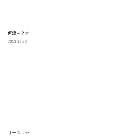
何流～？☆
2013.12.26
リース～☆