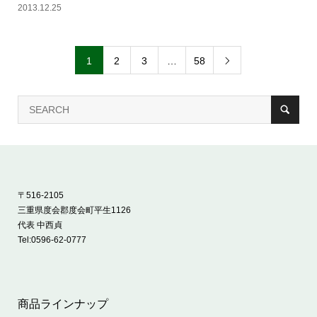
2013.12.25
1
2
3
…
58

〒516-2105
三重県度会郡度会町平生1126
代表 中西貞
Tel:
0596-62-0777
商品ラインナップ