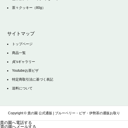
茶々クッキー（80g）
サイトマップ
トップページ
商品一覧
貞’sギャラリー
Youtubeお茶ピザ
特定商取引法に基づく表記
送料について
Copyright ©
貴の園 公式通販 | ブルーベリー・ピザ・伊勢茶の通販お取り
貴の園へ電話する
貴の園へメールする
寄せサイト. All Rights Reserved.