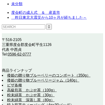
未分類
度会町の成人式 ＆ 産直市
昨日東北大震災から10ヶ月が経ちました～
〒516-2105
三重県度会郡度会町平生1126
代表 中西貞
Tel:
0596-62-0777
商品ラインナップ
倭姫の贈り物ブルーベリーのコンポート（350g）
倭姫の贈り物ブルーベリージャム（140g）
ピザ各種
高級煎茶 かぶせ茶（100g）
粉末緑茶 かぶせ茶（30g）
粉末緑茶 深蒸し茶（80g）
特上煎茶ティーバッグ（4g×30バッグ）