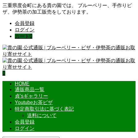
三重県度会町にある貴の園では、 ブルーベリー、手作りピ
ザ、伊勢茶の加工販売をしております。
会員登録
ログイン
カート
0
0
HOME
通販商品一覧
貞’sギャラリー
Youtubeお茶ピザ
特定商取引法に基づく表記
送料について
会員登録
ログイン