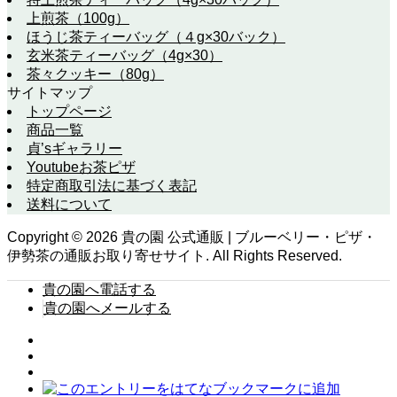
上煎茶（100g）
ほうじ茶ティーバッグ（４g×30バック）
玄米茶ティーバッグ（4g×30）
茶々クッキー（80g）
サイトマップ
トップページ
商品一覧
貞’sギャラリー
Youtubeお茶ピザ
特定商取引法に基づく表記
送料について
Copyright ©
2026
貴の園 公式通販 | ブルーベリー・ピザ・
伊勢茶の通販お取り寄せサイト. All Rights Reserved.
貴の園へ電話する
貴の園へメールする