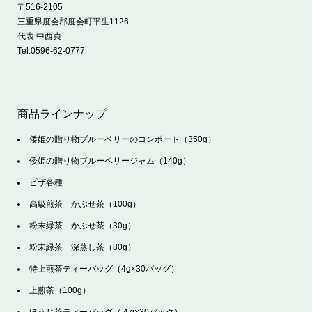
〒516-2105
三重県度会郡度会町平生1126
代表 中西貞
Tel:
0596-62-0777
商品ラインナップ
倭姫の贈り物ブルーベリーのコンポート（350g）
倭姫の贈り物ブルーベリージャム（140g）
ピザ各種
高級煎茶 かぶせ茶（100g）
粉末緑茶 かぶせ茶（30g）
粉末緑茶 深蒸し茶（80g）
特上煎茶ティーバッグ（4g×30バッグ）
上煎茶（100g）
ほうじ茶ティーバッグ（４g×30バック）