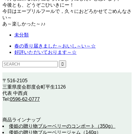
今後とも、どうぞごひいきにー！
今日はエープリルフールで，久々におどろかせてごめんなさ
い～
あ～楽しかった～♪♪
未分類
春の香り届きました～おいし～い～☆
好評いただいております～☆
〒516-2105
三重県度会郡度会町平生1126
代表 中西貞
Tel:
0596-62-0777
商品ラインナップ
倭姫の贈り物ブルーベリーのコンポート（350g）
倭姫の贈り物ブルーベリージャム（140g）