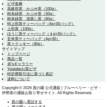
ピザ各種
高級煎茶 かぶせ茶（100g）
粉末緑茶 かぶせ茶（30g）
粉末緑茶 深蒸し茶（80g）
特上煎茶ティーバッグ（4g×30バッグ）
上煎茶（100g）
ほうじ茶ティーバッグ（４g×30バック）
玄米茶ティーバッグ（4g×30）
茶々クッキー（80g）
サイトマップ
トップページ
商品一覧
貞’sギャラリー
Youtubeお茶ピザ
特定商取引法に基づく表記
送料について
Copyright ©
2026
貴の園 公式通販 | ブルーベリー・ピザ・
伊勢茶の通販お取り寄せサイト. All Rights Reserved.
貴の園へ電話する
貴の園へメールする