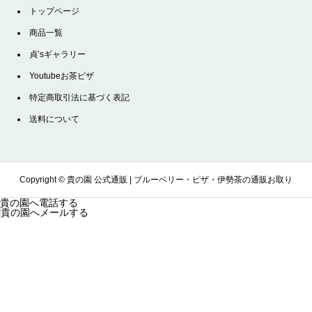
トップページ
商品一覧
貞’sギャラリー
Youtubeお茶ピザ
特定商取引法に基づく表記
送料について
Copyright ©
貴の園 公式通販 | ブルーベリー・ピザ・伊勢茶の通販お取り
貴の園へ電話する
貴の園へメールする
寄せサイト. All Rights Reserved.