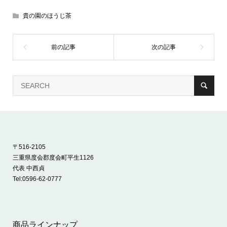
貴の園のほうじ茶
〒516-2105
三重県度会郡度会町平生1126
代表 中西貞
Tel:
0596-62-0777
商品ラインナップ