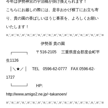
今年は伊勢神宮の宇治橋が掛け換えられます！
こちらにお越しの際には、是非おかげ横丁にお立ち寄
り、貴の園の香ばしいほうじ番茶を、よろしくお願い
いたします！
=∴=∵=∴=∵=∴=∵=∴=∵=∴=∵=∴=∵=∴=∵=∴=∵=∴=∵=
伊勢茶 貴の園
┌─────┐ 〒516-2105 三重県度会郡度会町平
生1126
│＼★／ │ TEL 0596-62-0777 FAX 0596-62-
1727
└─────┘ HP:
http://www.amigo2.ne.jp/~takanoen/
=∵=∴=∵=∴=∵=∴=∵=∴=∵=∴=∵=∴=∵=∴=∵=∴=∴=∵=