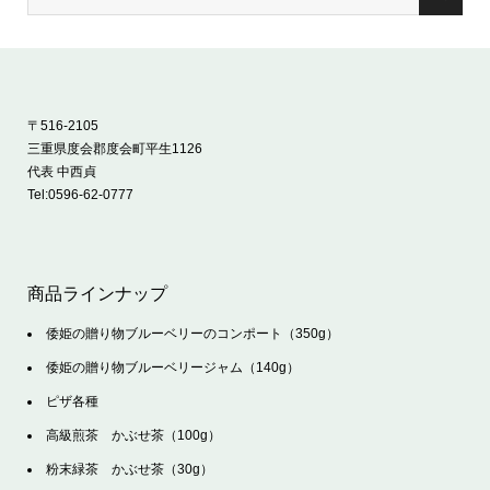
〒516-2105
三重県度会郡度会町平生1126
代表 中西貞
Tel:
0596-62-0777
商品ラインナップ
倭姫の贈り物ブルーベリーのコンポート（350g）
倭姫の贈り物ブルーベリージャム（140g）
ピザ各種
高級煎茶 かぶせ茶（100g）
粉末緑茶 かぶせ茶（30g）