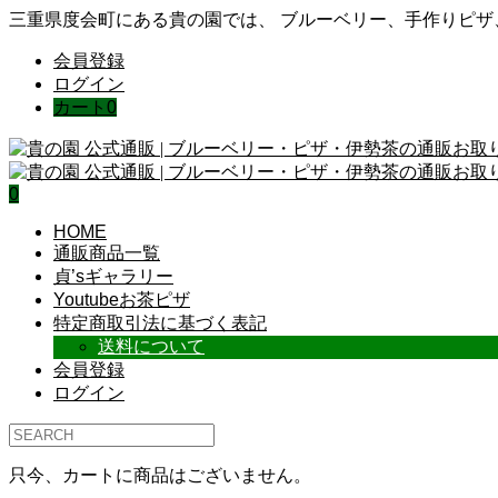
三重県度会町にある貴の園では、 ブルーベリー、手作りピ
会員登録
ログイン
カート
0
0
HOME
通販商品一覧
貞’sギャラリー
Youtubeお茶ピザ
特定商取引法に基づく表記
送料について
会員登録
ログイン
只今、カートに商品はございません。