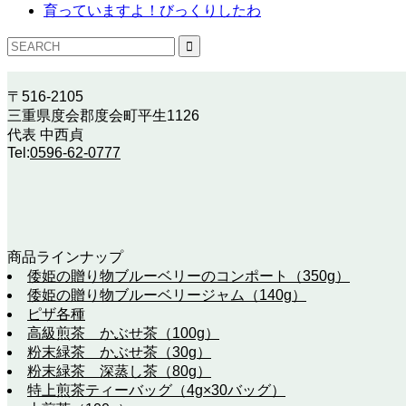
育っていますよ！びっくりしたわ
〒516-2105
三重県度会郡度会町平生1126
代表 中西貞
Tel:
0596-62-0777
商品ラインナップ
倭姫の贈り物ブルーベリーのコンポート（350g）
倭姫の贈り物ブルーベリージャム（140g）
ピザ各種
高級煎茶 かぶせ茶（100g）
粉末緑茶 かぶせ茶（30g）
粉末緑茶 深蒸し茶（80g）
特上煎茶ティーバッグ（4g×30バッグ）