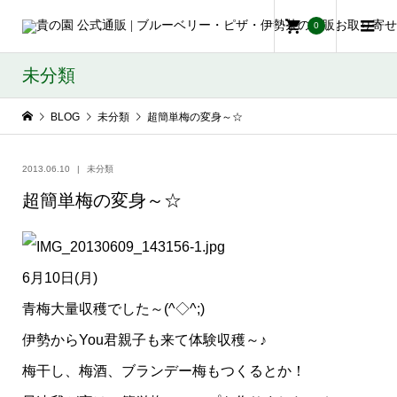
0
未分類
BLOG
未分類
超簡単梅の変身～☆
2013.06.10
未分類
超簡単梅の変身～☆
6月10日(月)
青梅大量収穫でした～(^◇^;)
伊勢からYou君親子も来て体験収穫～♪
梅干し、梅酒、ブランデー梅もつくるとか！