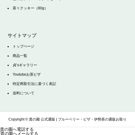
茶々クッキー（80g）
サイトマップ
トップページ
商品一覧
貞’sギャラリー
Youtubeお茶ピザ
特定商取引法に基づく表記
送料について
Copyright ©
貴の園 公式通販 | ブルーベリー・ピザ・伊勢茶の通販お取り
貴の園へ電話する
貴の園へメールする
寄せサイト. All Rights Reserved.