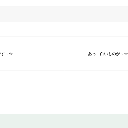
です～☆
あっ！白いものが～☆