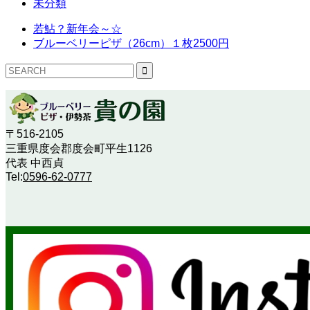
未分類
若鮎？新年会～☆
ブルーベリーピザ（26cm）１枚2500円
〒516-2105
三重県度会郡度会町平生1126
代表 中西貞
Tel:
0596-62-0777