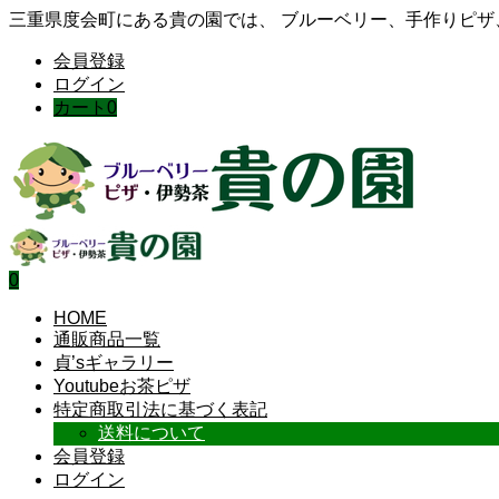
三重県度会町にある貴の園では、 ブルーベリー、手作りピ
会員登録
ログイン
カート
0
0
HOME
通販商品一覧
貞’sギャラリー
Youtubeお茶ピザ
特定商取引法に基づく表記
送料について
会員登録
ログイン