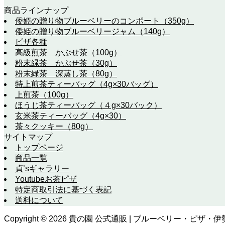
商品ラインナップ
倭姫の贈り物ブルーベリーのコンポート（350g）
倭姫の贈り物ブルーベリージャム（140g）
ピザ各種
高級煎茶 かぶせ茶（100g）
粉末緑茶 かぶせ茶（30g）
粉末緑茶 深蒸し茶（80g）
特上煎茶ティーバッグ（4g×30バッグ）
上煎茶（100g）
ほうじ茶ティーバッグ（４g×30バック）
玄米茶ティーバッグ（4g×30）
茶々クッキー（80g）
サイトマップ
トップページ
商品一覧
貞’sギャラリー
Youtubeお茶ピザ
特定商取引法に基づく表記
送料について
Copyright ©
2026
貴の園 公式通販 | ブルーベリー・ピザ・伊勢茶の通