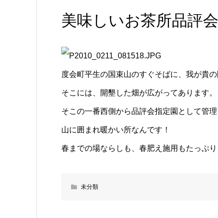
美味しいお茶所品評
度会町平生の国束山のすぐそばに、我が貴の
そこには、開墾した畑が広がってあります。
そこの一番西側から品評会指定園として管理
山に囲まれ暖かい所なんです！
春までの場ならしも、春肥え施用もたっぷり
未分類