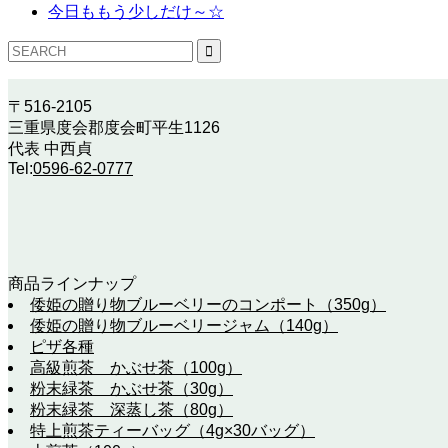
今日ももう少しだけ～☆
〒516-2105
三重県度会郡度会町平生1126
代表 中西貞
Tel:
0596-62-0777
商品ラインナップ
倭姫の贈り物ブルーベリーのコンポート（350g）
倭姫の贈り物ブルーベリージャム（140g）
ピザ各種
高級煎茶 かぶせ茶（100g）
粉末緑茶 かぶせ茶（30g）
粉末緑茶 深蒸し茶（80g）
特上煎茶ティーバッグ（4g×30バッグ）