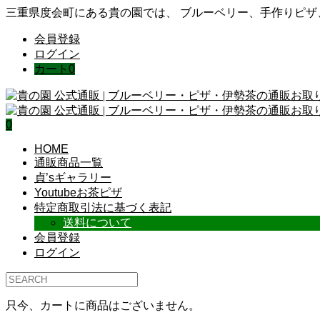
三重県度会町にある貴の園では、 ブルーベリー、手作りピ
会員登録
ログイン
カート
0
0
HOME
通販商品一覧
貞’sギャラリー
Youtubeお茶ピザ
特定商取引法に基づく表記
送料について
会員登録
ログイン
只今、カートに商品はございません。