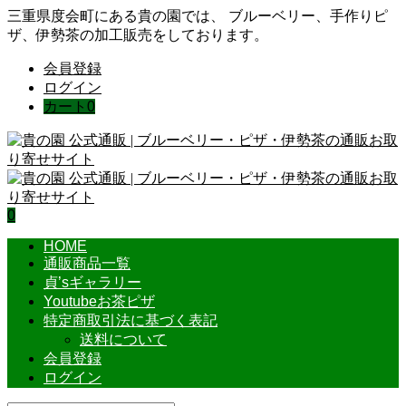
三重県度会町にある貴の園では、 ブルーベリー、手作りピ
ザ、伊勢茶の加工販売をしております。
会員登録
ログイン
カート
0
0
HOME
通販商品一覧
貞’sギャラリー
Youtubeお茶ピザ
特定商取引法に基づく表記
送料について
会員登録
ログイン