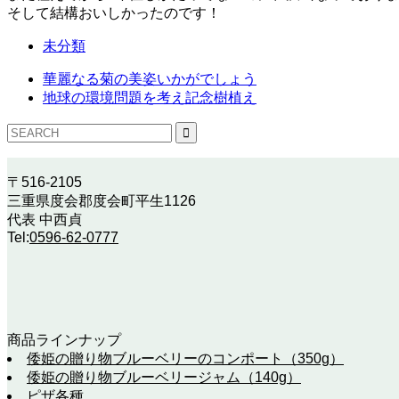
そして結構おいしかったのです！
未分類
華麗なる菊の美姿いかがでしょう
地球の環境問題を考え記念樹植え
〒516-2105
三重県度会郡度会町平生1126
代表 中西貞
Tel:
0596-62-0777
商品ラインナップ
倭姫の贈り物ブルーベリーのコンポート（350g）
倭姫の贈り物ブルーベリージャム（140g）
ピザ各種