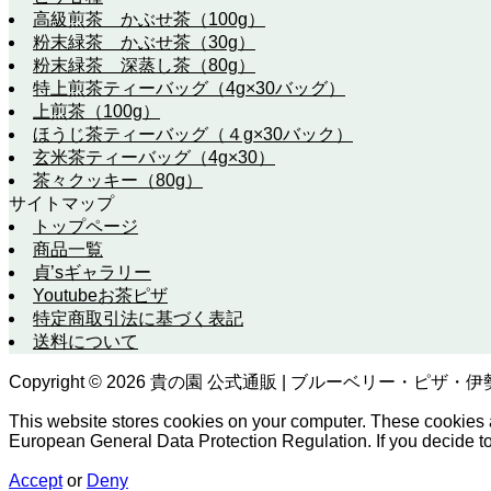
高級煎茶 かぶせ茶（100g）
粉末緑茶 かぶせ茶（30g）
粉末緑茶 深蒸し茶（80g）
特上煎茶ティーバッグ（4g×30バッグ）
上煎茶（100g）
ほうじ茶ティーバッグ（４g×30バック）
玄米茶ティーバッグ（4g×30）
茶々クッキー（80g）
サイトマップ
トップページ
商品一覧
貞’sギャラリー
Youtubeお茶ピザ
特定商取引法に基づく表記
送料について
Copyright ©
2026
貴の園 公式通販 | ブルーベリー・ピザ・伊勢茶の通
This website stores cookies on your computer. These cookies 
European General Data Protection Regulation. If you decide to t
Accept
or
Deny