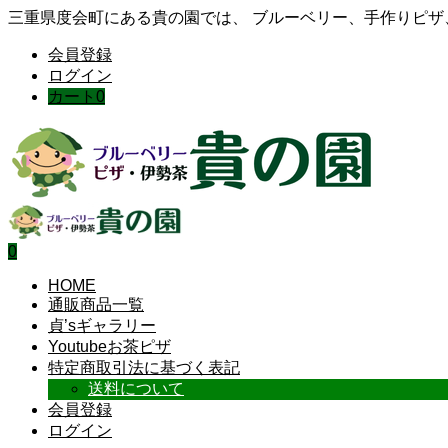
三重県度会町にある貴の園では、 ブルーベリー、手作りピ
会員登録
ログイン
カート
0
0
HOME
通販商品一覧
貞’sギャラリー
Youtubeお茶ピザ
特定商取引法に基づく表記
送料について
会員登録
ログイン