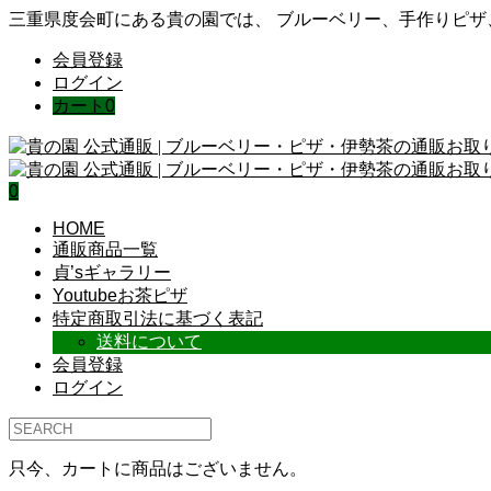
三重県度会町にある貴の園では、 ブルーベリー、手作りピ
会員登録
ログイン
カート
0
0
HOME
通販商品一覧
貞’sギャラリー
Youtubeお茶ピザ
特定商取引法に基づく表記
送料について
会員登録
ログイン
只今、カートに商品はございません。