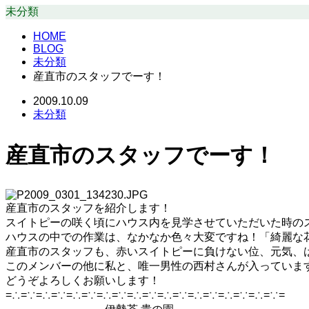
未分類
HOME
BLOG
未分類
産直市のスタッフでーす！
2009.10.09
未分類
産直市のスタッフでーす！
産直市のスタッフを紹介します！
スイトピーの咲く頃にハウス内を見学させていただいた時の
ハウスの中での作業は、なかなか色々大変ですね！「綺麗な
産直市のスタッフも、赤いスイトピーに負けない位、元気、
このメンバーの他に私と、唯一男性の西村さんが入っていま
どうぞよろしくお願いします！
=∴=∵=∴=∵=∴=∵=∴=∵=∴=∵=∴=∵=∴=∵=∴=∵=∴=∵=