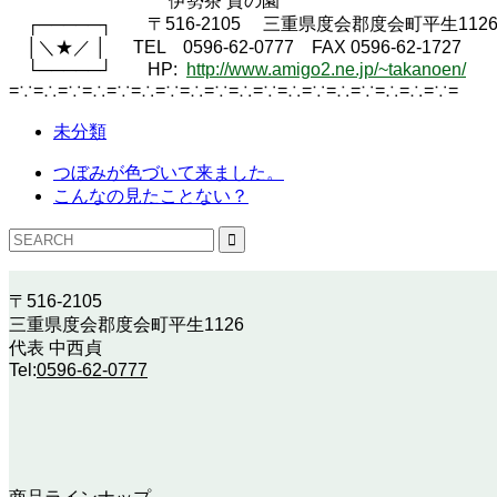
伊勢茶 貴の園
┌─────┐ 〒516-2105 三重県度会郡度会町平生112
│＼★／ │ TEL 0596-62-0777 FAX 0596-62-1727
└─────┘ HP:
http://www.amigo2.ne.jp/~takanoen/
=∵=∴=∵=∴=∵=∴=∵=∴=∵=∴=∵=∴=∵=∴=∵=∴=∴=∵=
未分類
つぼみが色づいて来ました。
こんなの見たことない？
〒516-2105
三重県度会郡度会町平生1126
代表 中西貞
Tel:
0596-62-0777