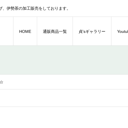
ザ、伊勢茶の加工販売をしております。
HOME
通販商品一覧
貞’sギャラリー
You
☆