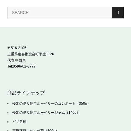
〒516-2105
三重県度会郡度会町平生1126
代表 中西貞
Tel:
0596-62-0777
商品ラインナップ
倭姫の贈り物ブルーベリーのコンポート（350g）
倭姫の贈り物ブルーベリージャム（140g）
ピザ各種
高級煎茶 かぶせ茶（100g）