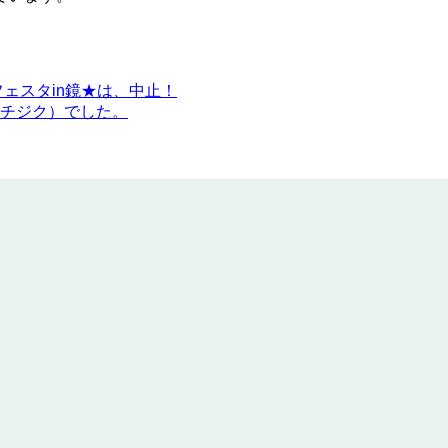
ェスタin鏡★は、中止！
チジク）でした。