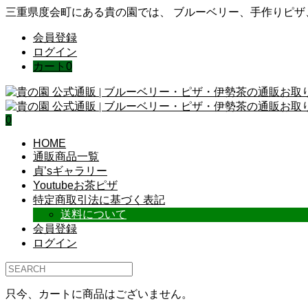
三重県度会町にある貴の園では、 ブルーベリー、手作りピ
会員登録
ログイン
カート
0
0
HOME
通販商品一覧
貞’sギャラリー
Youtubeお茶ピザ
特定商取引法に基づく表記
送料について
会員登録
ログイン
只今、カートに商品はございません。