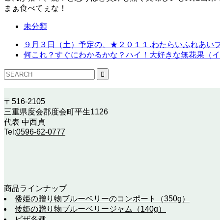
まぁ食べてぇな！
未分類
９月３日（土）予定の、★２０１１.わたらいふれあいフ
何これ？すぐにわかるかな？ハイ！大好きな無花果（イ
〒516-2105
三重県度会郡度会町平生1126
代表 中西貞
Tel:
0596-62-0777
商品ラインナップ
倭姫の贈り物ブルーベリーのコンポート（350g）
倭姫の贈り物ブルーベリージャム（140g）
ピザ各種