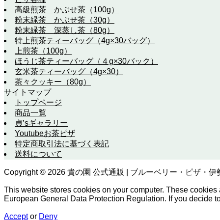
高級煎茶 かぶせ茶（100g）
粉末緑茶 かぶせ茶（30g）
粉末緑茶 深蒸し茶（80g）
特上煎茶ティーバッグ（4g×30バッグ）
上煎茶（100g）
ほうじ茶ティーバッグ（４g×30バック）
玄米茶ティーバッグ（4g×30）
茶々クッキー（80g）
サイトマップ
トップページ
商品一覧
貞’sギャラリー
Youtubeお茶ピザ
特定商取引法に基づく表記
送料について
Copyright ©
2026
貴の園 公式通販 | ブルーベリー・ピザ・伊勢茶の通
This website stores cookies on your computer. These cookies 
European General Data Protection Regulation. If you decide to t
Accept
or
Deny