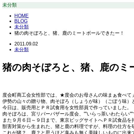
未分類
HOME
BLOG
未分類
猪の肉そぼろと、猪、鹿のミートボールできたー！
2011.09.02
未分類
猪の肉そぼろと、猪、鹿のミ
度会町商工会女性部では、★度会のお母さんの味まぁ食べて
伊勢の山々の贈り物、肉そぼろ（しょうが味）（ごぼう味）
今日は、販売用とＰＲ試食用を女性部員で作っていました。
肉そぼろは、宮リバーバザール度会、””いらっ茶いわたらい”
また９月６日～９日まで、東京ビッグサイトへＰＲ試食品を
獣害対策から生まれた、猪と鹿の料理ですが、料理の仕方を
これが猪？、鹿？と思うほど臭みも無く美味しいものに出来