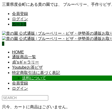
三重県度会町にある貴の園では、 ブルーベリー、手作りピ
会員登録
ログイン
カート
0
0
HOME
通販商品一覧
貞’sギャラリー
Youtubeお茶ピザ
特定商取引法に基づく表記
送料について
会員登録
ログイン
只今、カートに商品はございません。