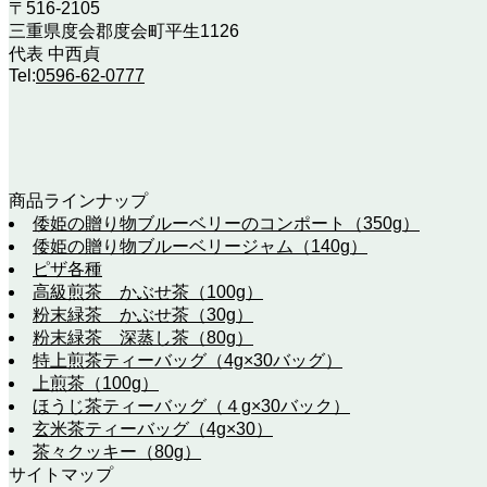
〒516-2105
三重県度会郡度会町平生1126
代表 中西貞
Tel:
0596-62-0777
商品ラインナップ
倭姫の贈り物ブルーベリーのコンポート（350g）
倭姫の贈り物ブルーベリージャム（140g）
ピザ各種
高級煎茶 かぶせ茶（100g）
粉末緑茶 かぶせ茶（30g）
粉末緑茶 深蒸し茶（80g）
特上煎茶ティーバッグ（4g×30バッグ）
上煎茶（100g）
ほうじ茶ティーバッグ（４g×30バック）
玄米茶ティーバッグ（4g×30）
茶々クッキー（80g）
サイトマップ