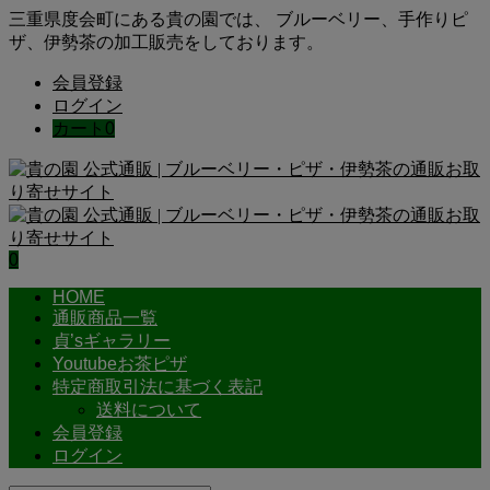
三重県度会町にある貴の園では、 ブルーベリー、手作りピ
ザ、伊勢茶の加工販売をしております。
会員登録
ログイン
カート
0
0
HOME
通販商品一覧
貞’sギャラリー
Youtubeお茶ピザ
特定商取引法に基づく表記
送料について
会員登録
ログイン