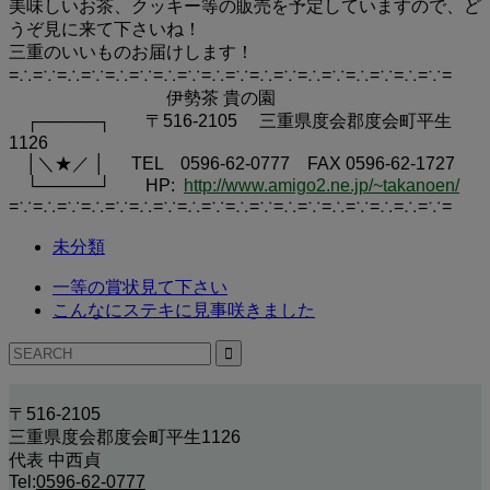
美味しいお茶、クッキー等の販売を予定していますので、ど
うぞ見に来て下さいね！
三重のいいものお届けします！
=∴=∵=∴=∵=∴=∵=∴=∵=∴=∵=∴=∵=∴=∵=∴=∵=∴=∵=
伊勢茶 貴の園
┌─────┐ 〒516-2105 三重県度会郡度会町平生
1126
│＼★／ │ TEL 0596-62-0777 FAX 0596-62-1727
└─────┘ HP:
http://www.amigo2.ne.jp/~takanoen/
=∵=∴=∵=∴=∵=∴=∵=∴=∵=∴=∵=∴=∵=∴=∵=∴=∴=∵=
未分類
一等の賞状見て下さい
こんなにステキに見事咲きました
〒516-2105
三重県度会郡度会町平生1126
代表 中西貞
Tel:
0596-62-0777