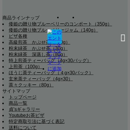
商品ラインナップ
倭姫の贈り物ブルーベリーのコンポート（350g）
倭姫の贈り物ブルーベリージャム（140g）
ピザ各種
高級煎茶 かぶせ茶（100g）
粉末緑茶 かぶせ茶（30g）
粉末緑茶 深蒸し茶（80g）
特上煎茶ティーバッグ（4g×30バッグ）
上煎茶（100g）
ほうじ茶ティーバッグ（４g×30バック）
玄米茶ティーバッグ（4g×30）
茶々クッキー（80g）
サイトマップ
トップページ
商品一覧
貞’sギャラリー
Youtubeお茶ピザ
特定商取引法に基づく表記
送料について