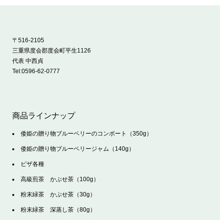
〒516-2105
三重県度会郡度会町平生1126
代表 中西貞
Tel:
0596-62-0777
商品ラインナップ
倭姫の贈り物ブルーベリーのコンポート（350g）
倭姫の贈り物ブルーベリージャム（140g）
ピザ各種
高級煎茶 かぶせ茶（100g）
粉末緑茶 かぶせ茶（30g）
粉末緑茶 深蒸し茶（80g）