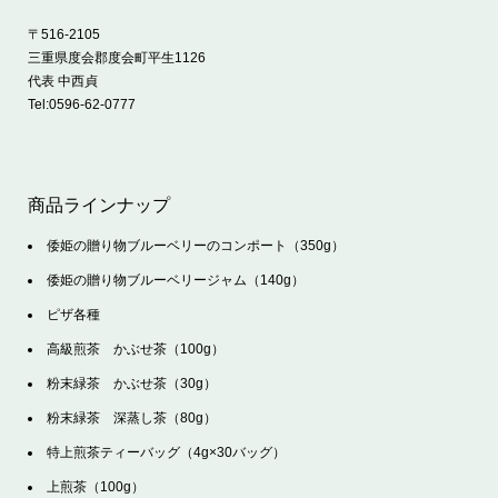
〒516-2105
三重県度会郡度会町平生1126
代表 中西貞
Tel:
0596-62-0777
商品ラインナップ
倭姫の贈り物ブルーベリーのコンポート（350g）
倭姫の贈り物ブルーベリージャム（140g）
ピザ各種
高級煎茶 かぶせ茶（100g）
粉末緑茶 かぶせ茶（30g）
粉末緑茶 深蒸し茶（80g）
特上煎茶ティーバッグ（4g×30バッグ）
上煎茶（100g）