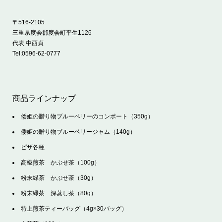
〒516-2105
三重県度会郡度会町平生1126
代表 中西貞
Tel:
0596-62-0777
商品ラインナップ
倭姫の贈り物ブルーベリーのコンポート（350g）
倭姫の贈り物ブルーベリージャム（140g）
ピザ各種
高級煎茶 かぶせ茶（100g）
粉末緑茶 かぶせ茶（30g）
粉末緑茶 深蒸し茶（80g）
特上煎茶ティーバッグ（4g×30バッグ）