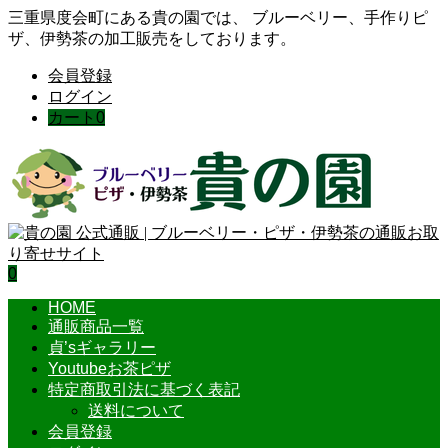
三重県度会町にある貴の園では、 ブルーベリー、手作りピ
ザ、伊勢茶の加工販売をしております。
会員登録
ログイン
カート
0
0
HOME
通販商品一覧
貞’sギャラリー
Youtubeお茶ピザ
特定商取引法に基づく表記
送料について
会員登録