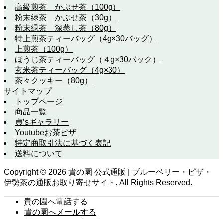
高級煎茶 かぶせ茶（100g）
粉末緑茶 かぶせ茶（30g）
粉末緑茶 深蒸し茶（80g）
特上煎茶ティーバッグ（4g×30バッグ）
上煎茶（100g）
ほうじ茶ティーバッグ（４g×30バック）
玄米茶ティーバッグ（4g×30）
茶々クッキー（80g）
サイトマップ
トップページ
商品一覧
貞’sギャラリー
Youtubeお茶ピザ
特定商取引法に基づく表記
送料について
Copyright ©
2026
貴の園 公式通販 | ブルーベリー・ピザ・
伊勢茶の通販お取り寄せサイト. All Rights Reserved.
貴の園へ電話する
貴の園へメールする