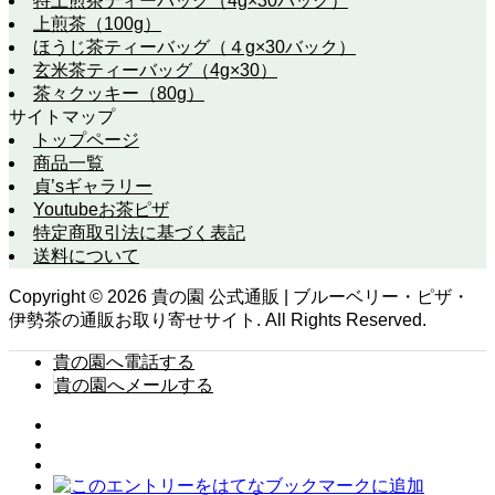
特上煎茶ティーバッグ（4g×30バッグ）
上煎茶（100g）
ほうじ茶ティーバッグ（４g×30バック）
玄米茶ティーバッグ（4g×30）
茶々クッキー（80g）
サイトマップ
トップページ
商品一覧
貞’sギャラリー
Youtubeお茶ピザ
特定商取引法に基づく表記
送料について
Copyright ©
2026
貴の園 公式通販 | ブルーベリー・ピザ・
伊勢茶の通販お取り寄せサイト. All Rights Reserved.
貴の園へ電話する
貴の園へメールする