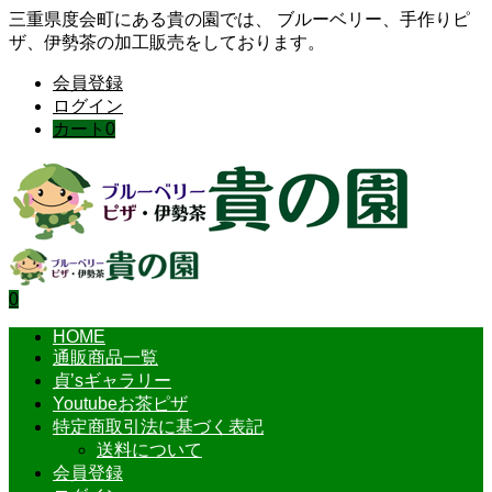
三重県度会町にある貴の園では、 ブルーベリー、手作りピ
ザ、伊勢茶の加工販売をしております。
会員登録
ログイン
カート
0
0
HOME
通販商品一覧
貞’sギャラリー
Youtubeお茶ピザ
特定商取引法に基づく表記
送料について
会員登録