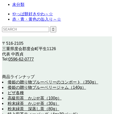
未分類
やっぱ餅好きやわ～☆
赤・青・黄色の缶入り～☆
〒516-2105
三重県度会郡度会町平生1126
代表 中西貞
Tel:
0596-62-0777
商品ラインナップ
倭姫の贈り物ブルーベリーのコンポート（350g）
倭姫の贈り物ブルーベリージャム（140g）
ピザ各種
高級煎茶 かぶせ茶（100g）
粉末緑茶 かぶせ茶（30g）
粉末緑茶 深蒸し茶（80g）