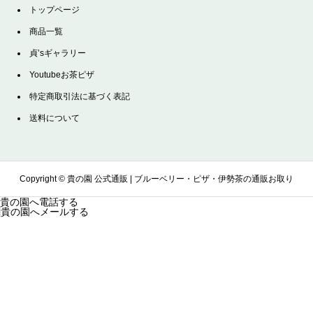
トップページ
商品一覧
貞’sギャラリー
Youtubeお茶ピザ
特定商取引法に基づく表記
送料について
Copyright ©
貴の園 公式通販 | ブルーベリー・ピザ・伊勢茶の通販お取り
貴の園へ電話する
貴の園へメールする
寄せサイト. All Rights Reserved.