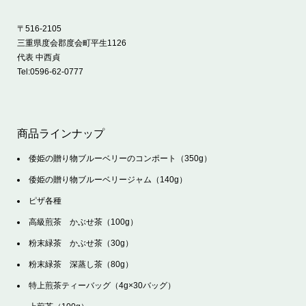
〒516-2105
三重県度会郡度会町平生1126
代表 中西貞
Tel:
0596-62-0777
商品ラインナップ
倭姫の贈り物ブルーベリーのコンポート（350g）
倭姫の贈り物ブルーベリージャム（140g）
ピザ各種
高級煎茶 かぶせ茶（100g）
粉末緑茶 かぶせ茶（30g）
粉末緑茶 深蒸し茶（80g）
特上煎茶ティーバッグ（4g×30バッグ）