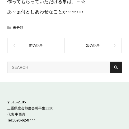
作ってもらっていただける事は、～☆
あ～ぁ何としあわせなことか～☆♪♪♪
未分類
〒516-2105
三重県度会郡度会町平生1126
代表 中西貞
Tel:
0596-62-0777