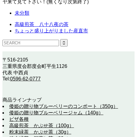
ヤ来て見て下さい！(無くなり次第終了)
未分類
高級煎茶 八十八夜の茶
ちょっと盛り上がりました産直市
〒516-2105
三重県度会郡度会町平生1126
代表 中西貞
Tel:
0596-62-0777
商品ラインナップ
倭姫の贈り物ブルーベリーのコンポート（350g）
倭姫の贈り物ブルーベリージャム（140g）
ピザ各種
高級煎茶 かぶせ茶（100g）
粉末緑茶 かぶせ茶（30g）