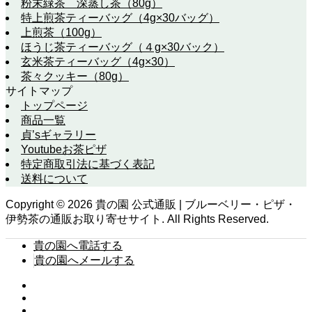
粉末緑茶 深蒸し茶（80g）
特上煎茶ティーバッグ（4g×30バッグ）
上煎茶（100g）
ほうじ茶ティーバッグ（４g×30バック）
玄米茶ティーバッグ（4g×30）
茶々クッキー（80g）
サイトマップ
トップページ
商品一覧
貞’sギャラリー
Youtubeお茶ピザ
特定商取引法に基づく表記
送料について
Copyright ©
2026
貴の園 公式通販 | ブルーベリー・ピザ・
伊勢茶の通販お取り寄せサイト. All Rights Reserved.
貴の園へ電話する
貴の園へメールする