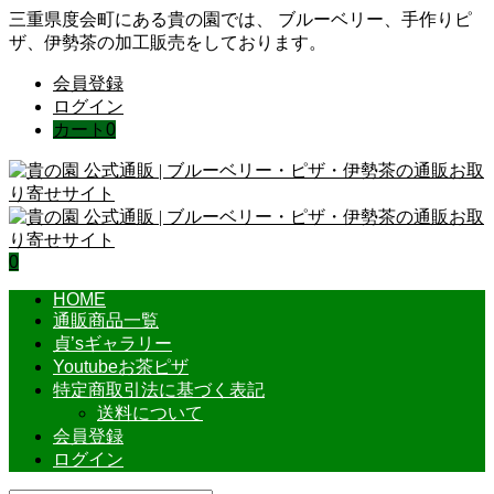
三重県度会町にある貴の園では、 ブルーベリー、手作りピ
ザ、伊勢茶の加工販売をしております。
会員登録
ログイン
カート
0
0
HOME
通販商品一覧
貞’sギャラリー
Youtubeお茶ピザ
特定商取引法に基づく表記
送料について
会員登録
ログイン