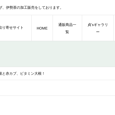
ザ、伊勢茶の加工販売をしております。
通販商品一
貞’sギャラリ
HOME
覧
ー
根と赤カブ、ビタミン大根！