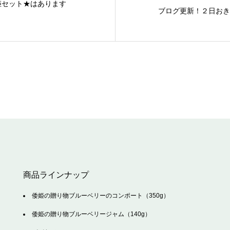
姫セット★はあります
ブログ更新！２日おき
商品ラインナップ
倭姫の贈り物ブルーベリーのコンポート（350g）
倭姫の贈り物ブルーベリージャム（140g）