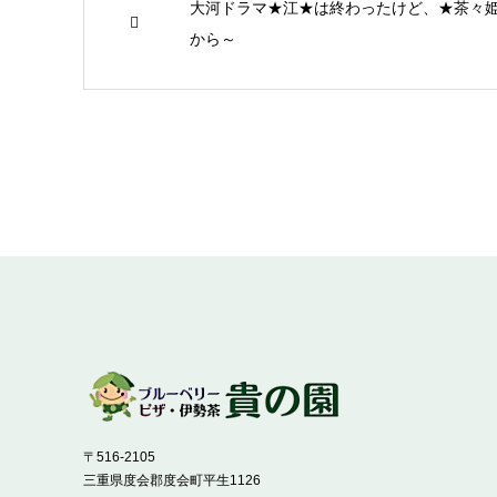
大河ドラマ★江★は終わったけど、★茶々
から～
〒516-2105
三重県度会郡度会町平生1126