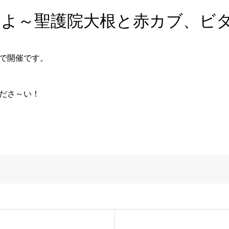
すよ～聖護院大根と赤カブ、ビ
で開催です。
ださ～い！