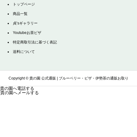
トップページ
商品一覧
貞’sギャラリー
Youtubeお茶ピザ
特定商取引法に基づく表記
送料について
Copyright ©
貴の園 公式通販 | ブルーベリー・ピザ・伊勢茶の通販お取り
貴の園へ電話する
貴の園へメールする
寄せサイト. All Rights Reserved.