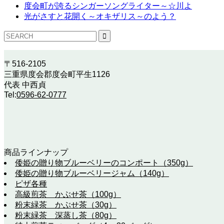
度会町が誇るシンガーソングライター～☆川よ
光がさすと花開く～オキザリス～のよう？
〒516-2105
三重県度会郡度会町平生1126
代表 中西貞
Tel:
0596-62-0777
商品ラインナップ
倭姫の贈り物ブルーベリーのコンポート（350g）
倭姫の贈り物ブルーベリージャム（140g）
ピザ各種
高級煎茶 かぶせ茶（100g）
粉末緑茶 かぶせ茶（30g）
粉末緑茶 深蒸し茶（80g）