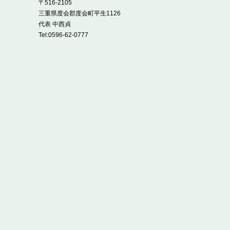
〒516-2105
三重県度会郡度会町平生1126
代表 中西貞
Tel:
0596-62-0777