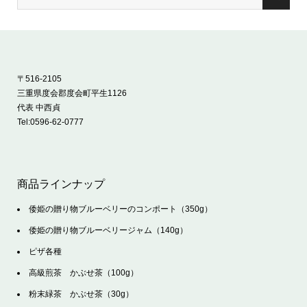
〒516-2105
三重県度会郡度会町平生1126
代表 中西貞
Tel:
0596-62-0777
商品ラインナップ
倭姫の贈り物ブルーベリーのコンポート（350g）
倭姫の贈り物ブルーベリージャム（140g）
ピザ各種
高級煎茶 かぶせ茶（100g）
粉末緑茶 かぶせ茶（30g）