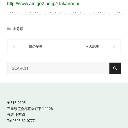
http://www.amigo2.ne.jp/~takanoen/
=∵=∴=∵=∴=∵=∴=∵=∴=∵=∴=∵=∴=∵=∴=∵=∴=∴=∵=
未分類
〒516-2105
三重県度会郡度会町平生1126
代表 中西貞
Tel:
0596-62-0777