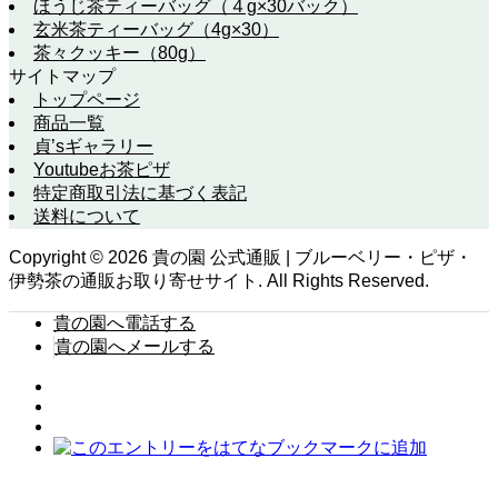
ほうじ茶ティーバッグ（４g×30バック）
玄米茶ティーバッグ（4g×30）
茶々クッキー（80g）
サイトマップ
トップページ
商品一覧
貞’sギャラリー
Youtubeお茶ピザ
特定商取引法に基づく表記
送料について
Copyright ©
2026
貴の園 公式通販 | ブルーベリー・ピザ・
伊勢茶の通販お取り寄せサイト. All Rights Reserved.
貴の園へ電話する
貴の園へメールする