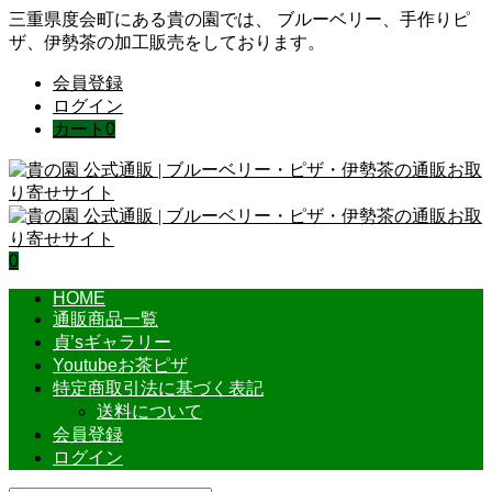
三重県度会町にある貴の園では、 ブルーベリー、手作りピ
ザ、伊勢茶の加工販売をしております。
会員登録
ログイン
カート
0
0
HOME
通販商品一覧
貞’sギャラリー
Youtubeお茶ピザ
特定商取引法に基づく表記
送料について
会員登録
ログイン