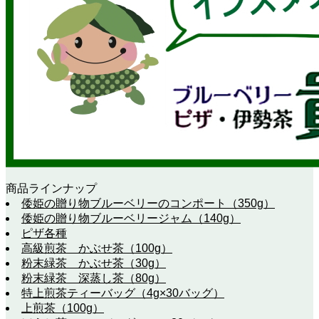
商品ラインナップ
倭姫の贈り物ブルーベリーのコンポート（350g）
倭姫の贈り物ブルーベリージャム（140g）
ピザ各種
高級煎茶 かぶせ茶（100g）
粉末緑茶 かぶせ茶（30g）
粉末緑茶 深蒸し茶（80g）
特上煎茶ティーバッグ（4g×30バッグ）
上煎茶（100g）