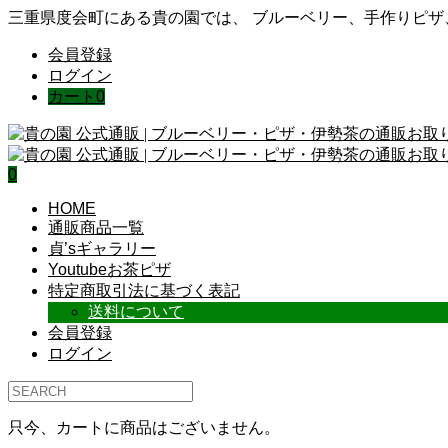
三重県度会町にある貴の園では、 ブルーベリー、手作りピ
会員登録
ログイン
カート
0
0
HOME
通販商品一覧
貞’sギャラリー
Youtubeお茶ピザ
特定商取引法に基づく表記
送料について
会員登録
ログイン
只今、カートに商品はございません。