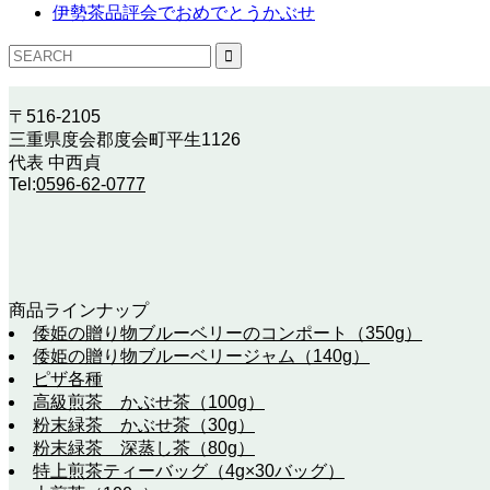
伊勢茶品評会でおめでとうかぶせ
〒516-2105
三重県度会郡度会町平生1126
代表 中西貞
Tel:
0596-62-0777
商品ラインナップ
倭姫の贈り物ブルーベリーのコンポート（350g）
倭姫の贈り物ブルーベリージャム（140g）
ピザ各種
高級煎茶 かぶせ茶（100g）
粉末緑茶 かぶせ茶（30g）
粉末緑茶 深蒸し茶（80g）
特上煎茶ティーバッグ（4g×30バッグ）