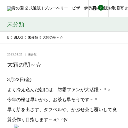
0
未分類
BLOG
未分類
大霜の朝～☆
2013.03.22
未分類
大霜の朝～☆
3月22日(金)
よく冷え込んだ朝には、防霜ファンが大活躍～＊♪
今年の桜は早いから、お茶も早そうです～＊
早く芽を出さす、タフベルや、かぶせ茶も覆いして良
質茶作り目指します～♪(^_^)v