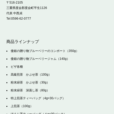
〒516-2105
三重県度会郡度会町平生1126
代表 中西貞
Tel:
0596-62-0777
商品ラインナップ
倭姫の贈り物ブルーベリーのコンポート（350g）
倭姫の贈り物ブルーベリージャム（140g）
ピザ各種
高級煎茶 かぶせ茶（100g）
粉末緑茶 かぶせ茶（30g）
粉末緑茶 深蒸し茶（80g）
特上煎茶ティーバッグ（4g×30バッグ）
上煎茶（100g）
ほうじ茶ティーバッグ（４g×30バック）