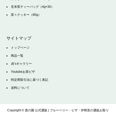
玄米茶ティーバッグ（4g×30）
茶々クッキー（80g）
サイトマップ
トップページ
商品一覧
貞’sギャラリー
Youtubeお茶ピザ
特定商取引法に基づく表記
送料について
Copyright ©
貴の園 公式通販 | ブルーベリー・ピザ・伊勢茶の通販お取り