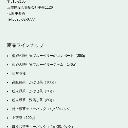
〒516-2105
三重県度会郡度会町平生1126
代表 中西貞
Tel:
0596-62-0777
商品ラインナップ
倭姫の贈り物ブルーベリーのコンポート（350g）
倭姫の贈り物ブルーベリージャム（140g）
ピザ各種
高級煎茶 かぶせ茶（100g）
粉末緑茶 かぶせ茶（30g）
粉末緑茶 深蒸し茶（80g）
特上煎茶ティーバッグ（4g×30バッグ）
上煎茶（100g）
ほうじ茶ティーバッグ（４g×30バック）