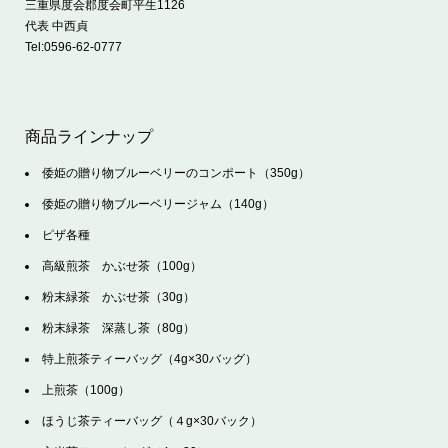
三重県度会郡度会町平生1126
代表 中西貞
Tel:
0596-62-0777
商品ラインナップ
倭姫の贈り物ブルーベリーのコンポート（350g）
倭姫の贈り物ブルーベリージャム（140g）
ピザ各種
高級煎茶 かぶせ茶（100g）
粉末緑茶 かぶせ茶（30g）
粉末緑茶 深蒸し茶（80g）
特上煎茶ティーバッグ（4g×30バッグ）
上煎茶（100g）
ほうじ茶ティーバッグ（４g×30バック）