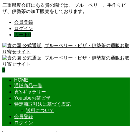
三重県度会町にある貴の園では、 ブルーベリー、手作りピ
ザ、伊勢茶の加工販売をしております。
会員登録
ログイン
カート
0
0
HOME
通販商品一覧
貞’sギャラリー
Youtubeお茶ピザ
特定商取引法に基づく表記
送料について
会員登録
ログイン