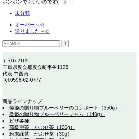
ポンポンでもいいのです(゜o゜;
未分類
オーバー～☆
送りました～☆
〒516-2105
三重県度会郡度会町平生1126
代表 中西貞
Tel:
0596-62-0777
商品ラインナップ
倭姫の贈り物ブルーベリーのコンポート（350g）
倭姫の贈り物ブルーベリージャム（140g）
ピザ各種
高級煎茶 かぶせ茶（100g）
粉末緑茶 かぶせ茶（30g）