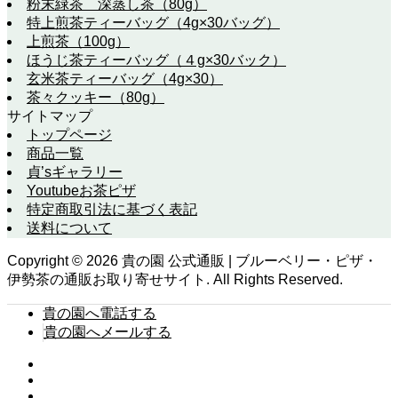
粉末緑茶 深蒸し茶（80g）
特上煎茶ティーバッグ（4g×30バッグ）
上煎茶（100g）
ほうじ茶ティーバッグ（４g×30バック）
玄米茶ティーバッグ（4g×30）
茶々クッキー（80g）
サイトマップ
トップページ
商品一覧
貞’sギャラリー
Youtubeお茶ピザ
特定商取引法に基づく表記
送料について
Copyright ©
2026
貴の園 公式通販 | ブルーベリー・ピザ・
伊勢茶の通販お取り寄せサイト. All Rights Reserved.
貴の園へ電話する
貴の園へメールする